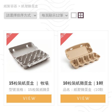
紙製容器
紙塑雞蛋盒
15粒裝紙蛋盒 ｜ 牧場與生鮮電商首選 (高品質瓦楞紙漿材
10粒裝紙雞蛋盒｜10顆裝
型號規格： 15粒裝紙雞蛋盒 (15格獨立蛋槽設計)
品名：紙塑雞蛋盒（10顆裝 / 
顏色材質： 環保白色 ｜ 瓦楞紙漿材質
容量：可放置10顆標準雞蛋
VIEW
VIEW
包裝訂購： 120 入 / 箱 ｜ 最低一箱即可起訂
顏色：土黃色（自然紙漿色）
材質：紙漿壓製紙塑成型（可
設計：上蓋＋托盤一體式，扣合.