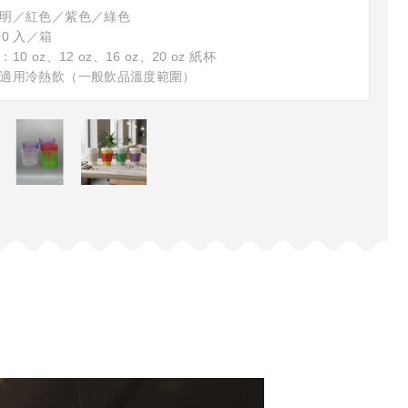
明／紅色／紫色／綠色
0 入／箱
0 oz、12 oz、16 oz、20 oz 紙杯
適用冷熱飲（一般飲品溫度範圍）