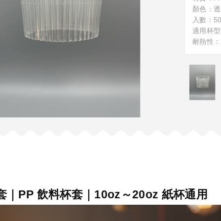
顏色：透
入數：50
適用杯型：1
耐熱性：
｜PP 飲料杯套｜10oz～20oz 紙杯通用