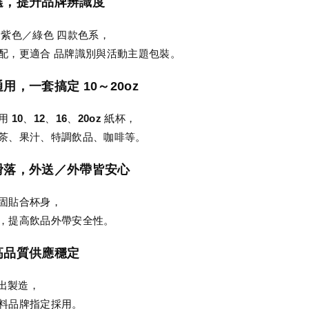
可選，提升品牌辨識度
／紫色／綠色
四款色系，
配，更適合
品牌識別與活動主題包裝
。
通用，一套搞定 10～20oz
適用
10、12、16、20oz 紙杯
，
茶、果汁、特調飲品、咖啡等。
不滑落，外送／外帶皆安心
固貼合杯身，
，提高飲品外帶安全性。
，高品質供應穩定
射出製造，
料品牌指定採用。